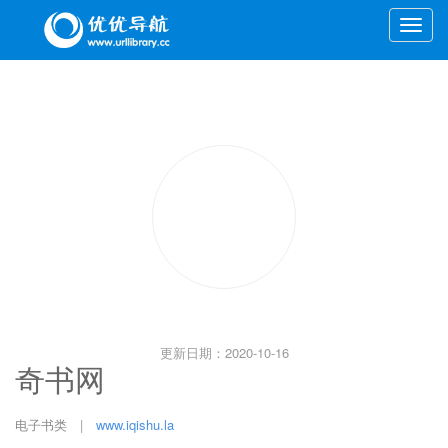
Toggle
naviga
更新日期：2020-10-16
奇书网
电子书类
|
www.iqishu.la
联系站长：35445628
相关查询：
网站综合信息查询
|
百度近日收录查询
|
友情链接查
询
|
360权重查询
奇书网专业的完本小说TXT电子书免费下载网站,提供全本手机电子书免
费下载,完整版全集TXT小说免费下载,优秀的完结小说,全文TXT格式电子
书下载网