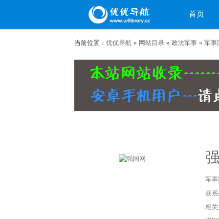
目录
首页
微博
微信
当前位置：
优优导航
»
网站目录
»
政法军事
»
军事
军事
联系站
相关