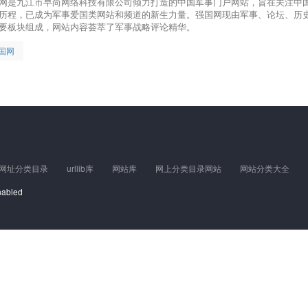
网是九江市早尚网络科技有限公司倾力打造的中国军事门户网站，旨在关注中
历程，已成为军事爱国类网站和频道的新生力量。强国网现由军事、论坛、历
要板块组成，网站内容荟萃了军事战略评论精华。
国网
0网址分类目录
urllib库
网站库
网上分类目录网站
网站分类大全
nabled