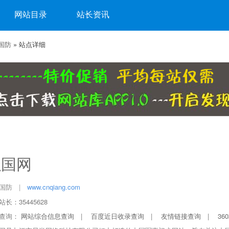
网站目录
站长资讯
国防
» 站点详细
强国网
国防
|
www.cnqiang.com
长：35445628
查询：
网站综合信息查询
|
百度近日收录查询
|
友情链接查询
|
36