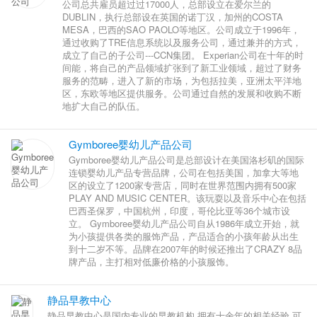
公司总共雇员超过过17000人，总部设立在爱尔兰的
DUBLIN，执行总部设在英国的诺丁汉，加州的COSTA
MESA，巴西的SAO PAOLO等地区。公司成立于1996年，
通过收购了TRE信息系统以及服务公司，通过兼并的方式，
成立了自己的子公司---CCN集团。 Experian公司在十年的时
间能，将自己的产品领域扩张到了新工业领域，超过了财务
服务的范畴，进入了新的市场，为包括拉美，亚洲太平洋地
区，东欧等地区提供服务。公司通过自然的发展和收购不断
地扩大自己的队伍。
Gymboree婴幼儿产品公司
Gymboree婴幼儿产品公司是总部设计在美国洛杉矶的国际
连锁婴幼儿产品专营品牌，公司在包括美国，加拿大等地
区的设立了1200家专营店，同时在世界范围内拥有500家
PLAY AND MUSIC CENTER。该玩耍以及音乐中心在包括
巴西圣保罗，中国杭州，印度，哥伦比亚等36个城市设
立。 Gymboree婴幼儿产品公司自从1986年成立开始，就
为小孩提供各类的服饰产品，产品适合的小孩年龄从出生
到十二岁不等。品牌在2007年的时候还推出了CRAZY 8品
牌产品，主打相对低廉价格的小孩服饰。
静品早教中心
静品早教中心是国内专业的早教机构,拥有十余年的相关经验,可