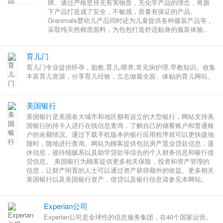
牌。通过严格坚持无有害物质，无化学产品的理念，将旗
下产品打造成了安全，不敏感，质量有保证的产品。
Granimals婴幼儿产品同时还为儿童提供各种服装产品等，
采取纯天然棉质面料，为包包打造舒适贴身的服装体验。
育儿门
育儿门专业提供怀孕，胎教,育儿,喂养,常见病护理,早教知识。收集
丰富育儿资源，分享育儿经验，立志做最全面、体贴的育儿网站。
美国银行
美国银行是美国各大城市和地区都有设立的大型银行，网站支持美
国银行的持卡人进行在线信息查询，了解自己的储蓄账户和普通账
户的余额情况。通过下载手机版本的银行应用程序就可以更快捷地
随时，随地进行查询。网站为顾客提供包括房产置业贷款信息，退
休信息，接待细腻系以及助学贷款等综合的个人财务信息和银行借
贷信息。 美国银行为顾客提供更多相关保险，投资和资产管理的
信息，让财产闲置的人士可以通过资产获得额外的收益。更多相关
美国银行以及美国银行资产，借贷以及银行信息请参见本网站。
Experian公司
Experian公司是全球性的信息服务集团，在40个国家运营。