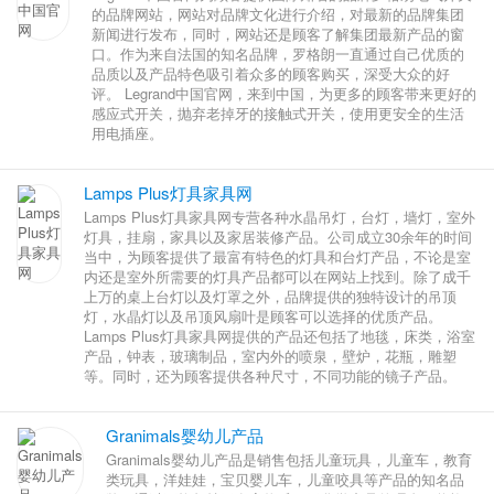
的品牌网站，网站对品牌文化进行介绍，对最新的品牌集团
新闻进行发布，同时，网站还是顾客了解集团最新产品的窗
口。作为来自法国的知名品牌，罗格朗一直通过自己优质的
品质以及产品特色吸引着众多的顾客购买，深受大众的好
评。 Legrand中国官网，来到中国，为更多的顾客带来更好的
感应式开关，抛弃老掉牙的接触式开关，使用更安全的生活
用电插座。
Lamps Plus灯具家具网
Lamps Plus灯具家具网专营各种水晶吊灯，台灯，墙灯，室外
灯具，挂扇，家具以及家居装修产品。公司成立30余年的时间
当中，为顾客提供了最富有特色的灯具和台灯产品，不论是室
内还是室外所需要的灯具产品都可以在网站上找到。除了成千
上万的桌上台灯以及灯罩之外，品牌提供的独特设计的吊顶
灯，水晶灯以及吊顶风扇叶是顾客可以选择的优质产品。
Lamps Plus灯具家具网提供的产品还包括了地毯，床类，浴室
产品，钟表，玻璃制品，室内外的喷泉，壁炉，花瓶，雕塑
等。同时，还为顾客提供各种尺寸，不同功能的镜子产品。
Granimals婴幼儿产品
Granimals婴幼儿产品是销售包括儿童玩具，儿童车，教育
类玩具，洋娃娃，宝贝婴儿车，儿童咬具等产品的知名品