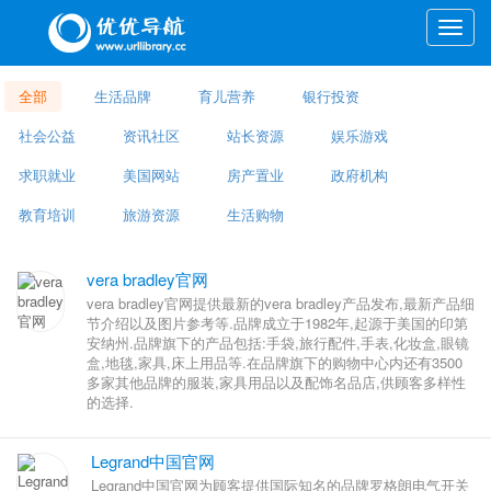
Toggle
naviga
全部
生活品牌
育儿营养
银行投资
社会公益
资讯社区
站长资源
娱乐游戏
求职就业
美国网站
房产置业
政府机构
教育培训
旅游资源
生活购物
vera bradley官网
vera bradley官网提供最新的vera bradley产品发布,最新产品细
节介绍以及图片参考等.品牌成立于1982年,起源于美国的印第
安纳州.品牌旗下的产品包括:手袋,旅行配件,手表,化妆盒,眼镜
盒,地毯,家具,床上用品等.在品牌旗下的购物中心内还有3500
多家其他品牌的服装,家具用品以及配饰名品店,供顾客多样性
的选择.
Legrand中国官网
Legrand中国官网为顾客提供国际知名的品牌罗格朗电气开关