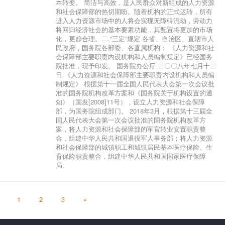
本转变。 简洁与高效，是人民群众对新组成的人力资源
和社会保障部的热切期盼。随着机构的正式运转，所有
进入人力资源市场中的人将会实现无障碍流动，劳动力
将回归经济社会的基本要素功能，其配置将更加的市场
化，更趋合理。二.“三定”规定 各省、自治区、直辖市人
民政府，国务院各部委、各直属机构： 《人力资源和社
会保障部主要职责内设机构和人员编制规定》已经国务
院批准，现予印发。 国务院办公厅 二〇〇八年七月十二
日 《人力资源和社会保障部主要职责内设机构和人员编
制规定》 根据第十一届全国人民代表大会第一次会议批
准的国务院机构改革方案和《国务院关于机构设置的通
知》（国发[2008]11号），设立人力资源和社会保障
部，为国务院组成部门。 2018年3月，根据第十三届全
国人民代表大会第一次会议批准的国务院机构改革方
案，将人力资源和社会保障部的军官转业安置职责整
合，组建中华人民共和国退役军人事务部；将人力资源
和社会保障部的城镇职工和城镇居民基本医疗保险、生
育保险职责整合，组建中华人民共和国国家医疗保障
局。
1
2
3
»