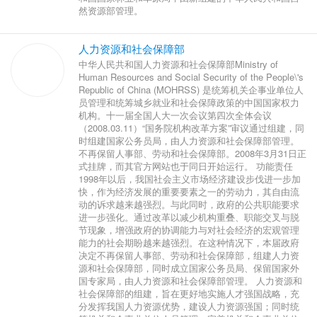
然资源部管理。
人力资源和社会保障部
中华人民共和国人力资源和社会保障部Ministry of
Human Resources and Social Security of the People\'s
Republic of China (MOHRSS) 是统筹机关企事业单位人
员管理和统筹城乡就业和社会保障政策的中国国家权力
机构。十一届全国人大一次会议第四次全体会议
（2008.03.11）“国务院机构改革方案”审议通过组建，同
时组建国家公务员局，由人力资源和社会保障部管理。
不再保留人事部、劳动和社会保障部。2008年3月31日正
式挂牌，而其官方网站也于同日开始运行。 功能责任
1998年以后，我国社会主义市场经济建设步伐进一步加
快，作为经济发展的重要要素之一的劳动力，其自由流
动的诉求越来越强烈。与此同时，政府的公共职能要求
进一步强化。通过改革以减少机构重叠、职能交叉与脱
节现象，增强政府的协调能力与对社会经济的宏观管理
能力的社会期盼越来越强烈。在这种情况下，本届政府
决定不再保留人事部、劳动和社会保障部，组建人力资
源和社会保障部，同时成立国家公务员局、保留国家外
国专家局，由人力资源和社会保障部管理。 人力资源和
社会保障部的组建，旨在更好地实施人才强国战略，充
分发挥我国人力资源优势，建设人力资源强国；同时统