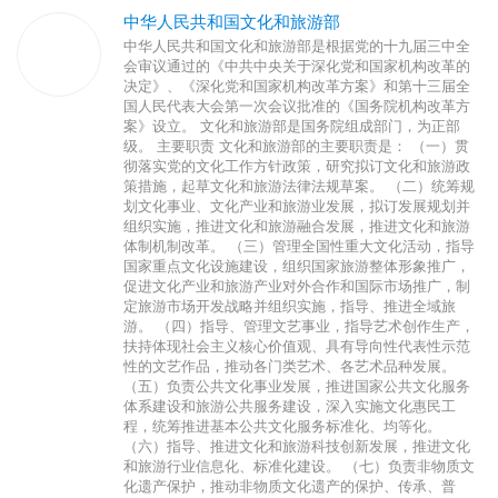
中华人民共和国文化和旅游部
中华人民共和国文化和旅游部是根据党的十九届三中全
会审议通过的《中共中央关于深化党和国家机构改革的
决定》、《深化党和国家机构改革方案》和第十三届全
国人民代表大会第一次会议批准的《国务院机构改革方
案》设立。 文化和旅游部是国务院组成部门，为正部
级。 主要职责 文化和旅游部的主要职责是： （一）贯
彻落实党的文化工作方针政策，研究拟订文化和旅游政
策措施，起草文化和旅游法律法规草案。 （二）统筹规
划文化事业、文化产业和旅游业发展，拟订发展规划并
组织实施，推进文化和旅游融合发展，推进文化和旅游
体制机制改革。 （三）管理全国性重大文化活动，指导
国家重点文化设施建设，组织国家旅游整体形象推广，
促进文化产业和旅游产业对外合作和国际市场推广，制
定旅游市场开发战略并组织实施，指导、推进全域旅
游。 （四）指导、管理文艺事业，指导艺术创作生产，
扶持体现社会主义核心价值观、具有导向性代表性示范
性的文艺作品，推动各门类艺术、各艺术品种发展。
（五）负责公共文化事业发展，推进国家公共文化服务
体系建设和旅游公共服务建设，深入实施文化惠民工
程，统筹推进基本公共文化服务标准化、均等化。
（六）指导、推进文化和旅游科技创新发展，推进文化
和旅游行业信息化、标准化建设。 （七）负责非物质文
化遗产保护，推动非物质文化遗产的保护、传承、普