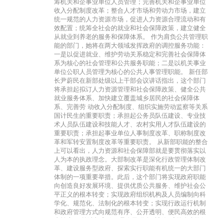
筹机关和企事业单位人员管理；完善机关和企事业单位
收入分配制度改革；整合人才市场和劳动力市场，建立
统一规范的人力资源市场，促进人力资源合理流动和有
效配置；统筹全社会的就业和社会保障政策，建立健全
从就业到养老的服务和保障体系。 作为肩负公共管理职
能的部门，她将在两大领域发挥政府的调控服务功能：
一是以促进就业、维护劳动关系稳定和完善社会保障体
系为核心的社会管理和公共服务职能；二是以机关事业
单位公职人员管理为核心的公共人事管理职能。 新任部
长尹蔚民在新部处级以上干部会议讲话指出，这个部门
将承担起拟订人力资源管理和社会保障政策、健全公共
就业服务体系、加快建立覆盖城乡居民的社会保障体
系、完善劳 动收入分配制度、组织实施劳动监察等关系
国计民生的重要职责；承担起公务员队伍建设、专业技
术人员队伍建设和技能人才、农村实用人才队伍建设的
重要职责；承担起事业单位人事制度改革、职称制度改
革和军转安置制度改革等重要职责。 从新部职能的整合
上可以看出，人力资源和社会保障部就是要贯彻落实以
人为本的执政理念。大部制改革是深化行政管理体制改
革、建设服务型政府、探索实行职能有机统一的大部门
体制的一项重要举措。此后，这个部门将实现政府职能
向创造良好发展环境、提供优质公共服务、维护社会公
平正义的根本转变；实现政府组织机构及人员编制向科
学化、规范化、法制化的根本转变；实现行政运行机制
和政府管理方式向规范有序、公开透明、便民高效的根